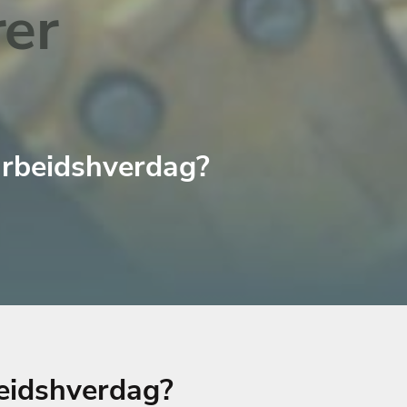
er
arbeidshverdag?
beidshverdag?