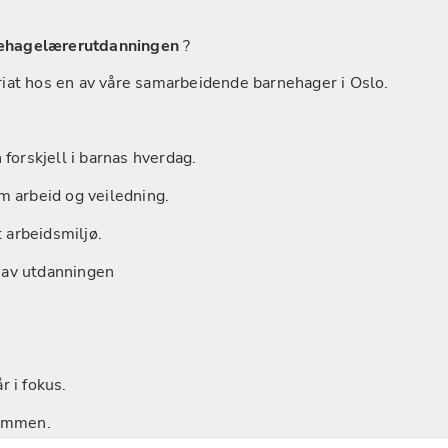
rnehagelærerutdanningen
 ?
ariat hos en av våre samarbeidende barnehager i Oslo.
 forskjell i barnas hverdag.
om arbeid og veiledning.
t arbeidsmiljø.
 av utdanningen 
r i fokus.
sammen.