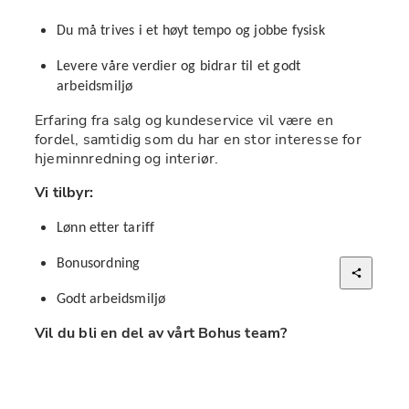
Du må trives i et høyt tempo og jobbe fysisk
Levere våre verdier og bidrar til et godt 
arbeidsmiljø
Erfaring fra salg og kundeservice vil være en 
fordel, samtidig som du har en stor interesse for 
hjeminnredning og interiør.
Vi tilbyr:
Lønn etter tariff
Bonusordning
Godt arbeidsmiljø
Vil du bli en del av vårt Bohus team?
Send inn din søknad og CV via vår 
rekrutteringsplattform innen 05.06.2026. 