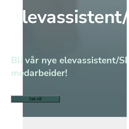
Elevassistent
Bli vår nye elevassistent/S
medarbeider!
Søk nå!