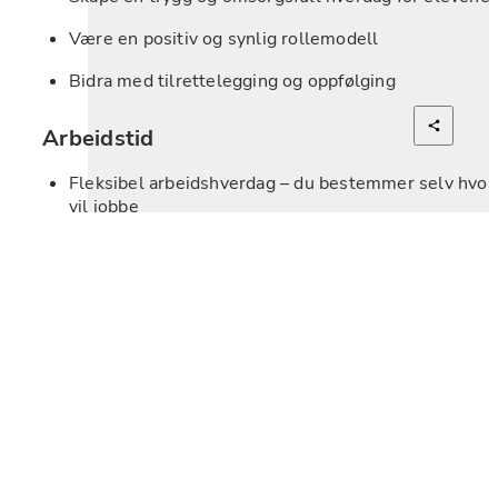
Være en positiv og synlig rollemodell
Bidra med tilrettelegging og oppfølging
Arbeidstid
Fleksibel arbeidshverdag – du bestemmer selv hvor 
vil jobbe
Dagtid mandag til fredag (varierende klokkeslett)
Vi ser etter deg som:
🌞
Er varm og tilstedeværende
📣
Har gode samarbeidsevner og kommunikasjon
🤝
Er ansvarsfull, positiv og selvstendig
🌟
Gjerne har erfaring fra arbeid med barn (men personl
vektlegges mest)