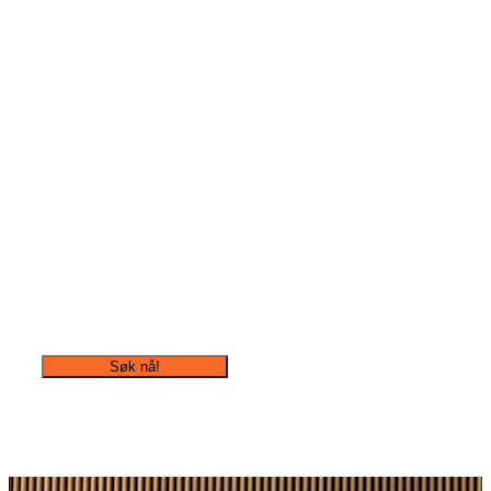
til overs?
Vi søker ekstrahjelper til A
Tromsø
Søk nå!