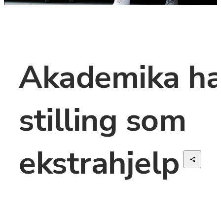
Akademika har
stilling som 
ekstrahjelp
Liker du å prate med folk og skape gode relasjoner? Da 