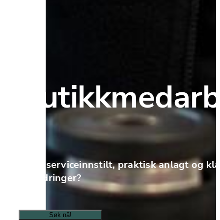
Butikkmedarb
Er du serviceinnstilt, praktisk anlagt og kla
utfordringer?
Søk nå!