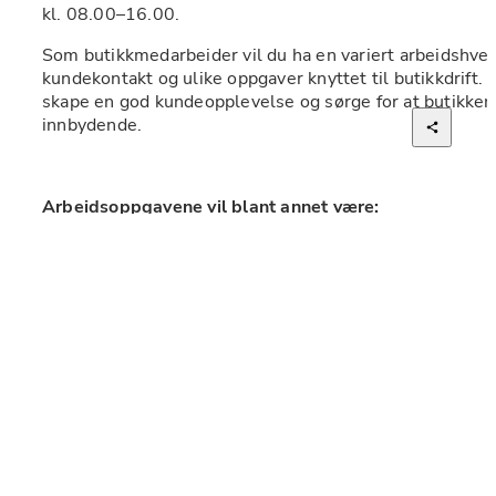
kl. 08.00–16.00.
Som butikkmedarbeider vil du ha en variert arbeidshve
kundekontakt og ulike oppgaver knyttet til butikkdrift. Du 
skape en god kundeopplevelse og sørge for at butikken 
innbydende.
Arbeidsoppgavene vil blant annet være:
Salg, kundeservice og veiledning
Varepåfylling og presentasjon av varer 
Behandling av bestillinger og andre daglige oppgave
Bidra til god drift og gode resultater i butikk 
Vi ser etter deg som