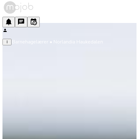
Barnehagelærer • Norlandia Haukedalen