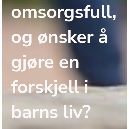
omsorgsfull, 
og ønsker å 
gjøre en 
forskjell i 
barns liv?