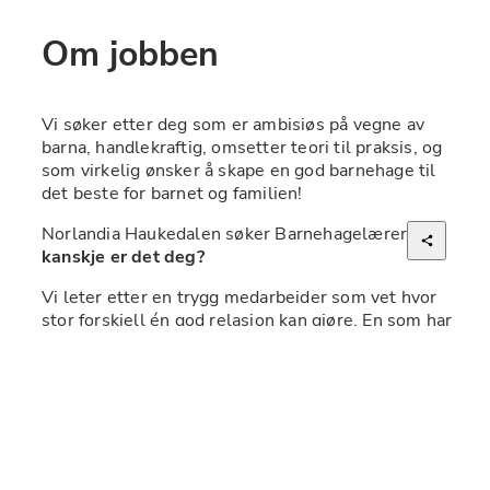
Om jobben
Vi søker etter deg som er ambisiøs på vegne av 
barna, handlekraftig, omsetter teori til praksis, og 
som virkelig ønsker å skape en god barnehage til 
det beste for barnet og familien!  
Norlandia Haukedalen
 søker 
Barnehagelærer
– og 
kanskje er det deg?
Vi leter etter en trygg medarbeider som vet hvor 
stor forskjell én god relasjon kan gjøre. En som har 
hjertet på rett sted, hodet fullt av fag, og som 
drives av å gjøre barnas verden rikere – gjennom 
omsorg, utforsking og engasjement. Som vi sier i 
våre verdier: En som er kompetent og nyskapende 
med et stort hjerte til det beste for barnet.
Vi trenger: 