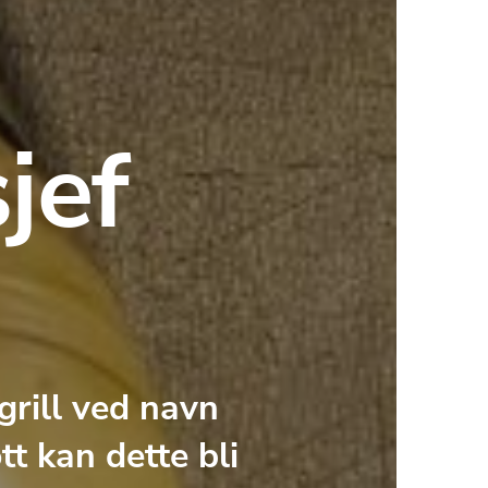
jef
rill ved navn 
t kan dette bli 