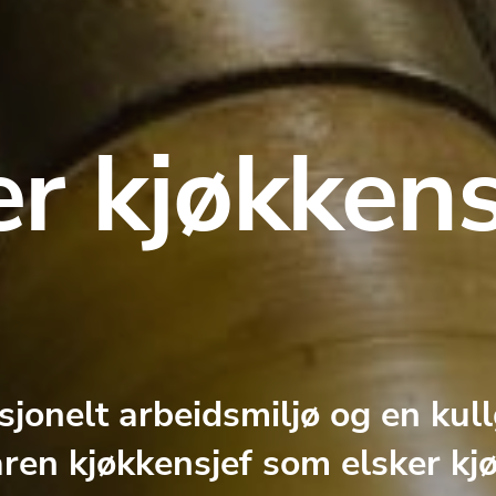
er kjøkkens
jonelt arbeidsmiljø og en kullg
en kjøkkensjef som elsker kjøt