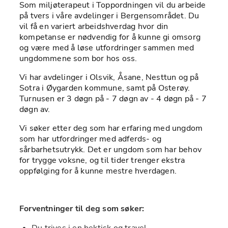
Som miljøterapeut i Toppordningen vil du arbeide 
på tvers i våre avdelinger i Bergensområdet. Du 
vil få en variert arbeidshverdag hvor din 
kompetanse er nødvendig for å kunne gi omsorg 
og være med å løse utfordringer sammen med 
ungdommene som bor hos oss.
Vi har avdelinger i Olsvik, Åsane, Nesttun og på 
Sotra i Øygarden kommune, samt på Osterøy. 
Turnusen er 3 døgn på - 7 døgn av - 4 døgn på - 7 
døgn av.
Vi søker etter deg som har erfaring med ungdom 
som har utfordringer med adferds- og 
sårbarhetsutrykk. Det er ungdom som har behov 
for trygge voksne, og til tider trenger ekstra 
oppfølging for å kunne mestre hverdagen. 
Forventninger til deg som søker:
Du trives i en hektisk og travel 