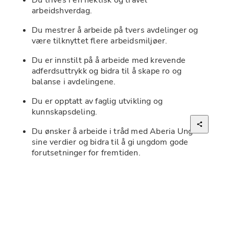
arbeidshverdag.
Du mestrer å arbeide på tvers avdelinger og 
være tilknyttet flere arbeidsmiljøer.
Du er innstilt på å arbeide med krevende 
adferdsuttrykk og bidra til å skape ro og 
balanse i avdelingene.
Du er opptatt av faglig utvikling og 
kunnskapsdeling.
Du ønsker å arbeide i tråd med Aberia Ung 
sine verdier og bidra til å gi ungdom gode 
forutsetninger for fremtiden.
Vi ser etter deg som:
Har helse- og sosialfaglig utdanning på 
minimum bachelornivå innen vernepleie, 