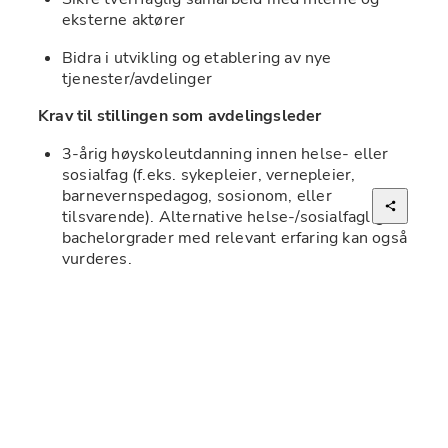
eksterne aktører
Bidra i utvikling og etablering av nye 
tjenester/avdelinger
Krav til stillingen som avdelingsleder
3-årig høyskoleutdanning innen helse- eller 
sosialfag (f.eks. sykepleier, vernepleier, 
barnevernspedagog, sosionom, eller 
tilsvarende). Alternative helse-/sosialfaglige 
bachelorgrader med relevant erfaring kan også 
vurderes.
Ønskelig med videreutdanning innenfor 
psykisk helse, og eller rus.
Relevant ledererfaring og/eller 
videreutdanning i ledelse er ønskelig.
Du bør ha erfaring fra helse-, omsorgs- eller 
barnevernssektor, gjerne med kompetanse 