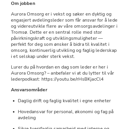
Om jobben
Aurora Omsorg er i vekst og søker en dyktig og 
engasjert avdelingsleder som får ansvar for å lede 
og videreutvikle flere av våre omsorgsavdelinger i 
Tromsø. Dette er en sentral rolle med stor 
påvirkningskraft og utviklingsmuligheter — 
perfekt for deg som ønsker å bidra til kvalitet i 
omsorg, kontinuerlig utvikling og faglig lederskap 
i et selskap under sterk vekst.
Lurer du på hvordan en dag som leder er her i 
Aurora Omsorg? – anbefaler vi at du lytter til vår 
lederpodkast: https://youtu.be/rHsBKjacCl4
Ansvarsområder
Daglig drift og faglig kvalitet i egne enheter
Hovedansvar for personal, økonomi og fag på 
avdeling
Sikre tverrfaglig samarbeid med interne og 