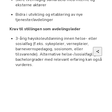
eksterne aktører
Bidra i utvikling og etablering av nye 
tjenester/avdelinger
Krav til stillingen som avdelingsleder
3-årig høyskoleutdanning innen helse- eller 
sosialfag (f.eks. sykepleier, vernepleier, 
barnevernspedagog, sosionom, eller 
tilsvarende). Alternative helse-/sosialfaglige 
bachelorgrader med relevant erfaring kan også 
vurderes.
Ønskelig med videreutdanning innenfor 
psykisk helse, og eller rus.
Relevant ledererfaring og/eller 
videreutdanning i ledelse er ønskelig.
Du bør ha erfaring fra helse-, omsorgs- eller 
barnevernssektor, gjerne med kompetanse 