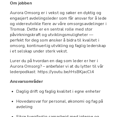
Om jobben
Aurora Omsorg er i vekst og søker en dyktig og 
engasjert avdelingsleder som får ansvar for å lede 
og videreutvikle flere av våre omsorgsavdelinger i 
Tromsø. Dette er en sentral rolle med stor 
påvirkningskraft og utviklingsmuligheter — 
perfekt for deg som ønsker å bidra til kvalitet i 
omsorg, kontinuerlig utvikling og faglig lederskap 
i et selskap under sterk vekst.
Lurer du på hvordan en dag som leder er her i 
Aurora Omsorg? – anbefaler vi at du lytter til vår 
lederpodkast: https://youtu.be/rHsBKjacCl4
Ansvarsområder
Daglig drift og faglig kvalitet i egne enheter
Hovedansvar for personal, økonomi og fag på 
avdeling
Sikre tverrfaglig samarbeid med interne og 