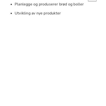
Planlegge og produserer brød og boller
Utvikling av nye produkter
Kvalitetssikring
Kvalifikasjoner:
Fagbrev som baker
Relevant erfaring fra yrket er ønskelig
Kan jobbe effektiv og selvstendig
Ansvarsbevisst, arbeidsom og grundig i 
jobbutførelse
Nytenkende, kreativ og oppdatert på nye trender
Er en god kollega og ønsker å dele dine 
erfaringer og kunnskaper
Kvalitetsbevisst