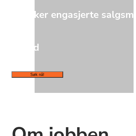
Vi søker engasjerte salgsm
Heltid
Søk nå!
Om jobben