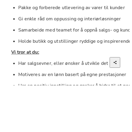
Pakke og forberede utlevering av varer til kunder
Gi enkle råd om oppussing og interiørløsninger
Samarbeide med teamet for å oppnå salgs- og kund
Holde butikk og utstillinger ryddige og inspirerende
Vi tror at du:
Har salgsevner, eller ønsker å utvikle det
Motiveres av en lønn basert på egne prestasjoner
Har en positiv innstilling og ønsker å bidra til et go
Interesse for oppussing og interiør er en fordel
Har god fysikk. En pakke flis veier fra 30 kg og oppo
tunge løft
Trives med høyt tempo og et godt miljø