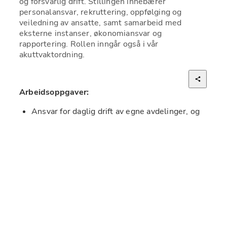
og forsvarlig drift. Stillingen innebærer 
personalansvar, rekruttering, oppfølging og 
veiledning av ansatte, samt samarbeid med 
eksterne instanser, økonomiansvar og 
rapportering. Rollen inngår også i vår 
akuttvaktordning.
Arbeidsoppgaver:
Ansvar for daglig drift av egne avdelinger, og 
sammen med lederteamet ha ansvar for faglig 
forsvarlig drift av hele distriktet
Personalansvar, rekrutteringsarbeid og 
løpende oppfølging og faglig veiledning av 
personalet
Sikre høy faglig kvalitet i hvert oppdrag i 
henhold til kontrakt og Aurora Omsorgs 
gjeldende retningslinjer, prosedyrer og avviks- 
og forbedringssystemer