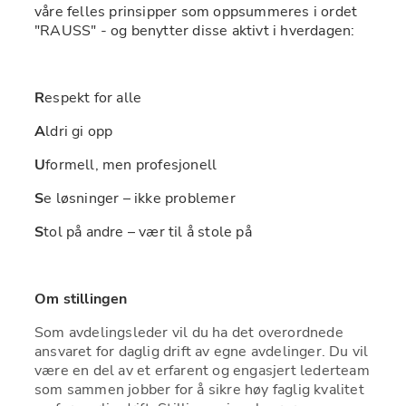
våre felles prinsipper som oppsummeres i ordet 
"RAUSS" - og benytter disse aktivt i hverdagen:
R
espekt for alle
A
ldri gi opp
U
formell, men profesjonell
S
e løsninger – ikke problemer
S
tol på andre – vær til å stole på
Om stillingen
Som avdelingsleder vil du ha det overordnede 
ansvaret for daglig drift av egne avdelinger. Du vil 
være en del av et erfarent og engasjert lederteam 
som sammen jobber for å sikre høy faglig kvalitet 