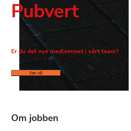
Pubvert
Er du det nye medlemmet i vårt team?
Søk nå!
Om jobben