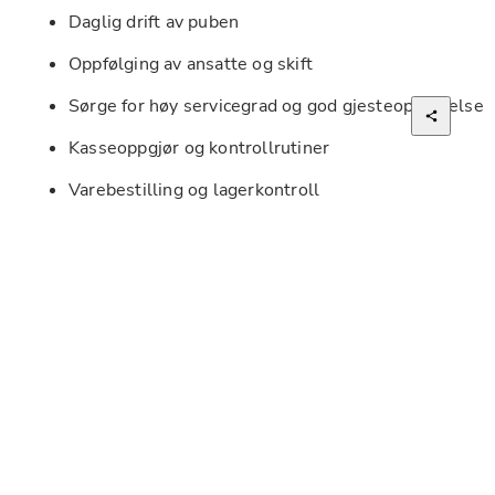
Daglig drift av puben 
Oppfølging av ansatte og skift 
Sørge for høy servicegrad og god gjesteopplevelse 
Kasseoppgjør og kontrollrutiner 
Varebestilling og lagerkontroll 
Opplæring av ansatte 
Ansvar for rutiner innen HMS og alkohollovgivning 
Bidra til et positivt arbeidsmiljø 
Vi ser etter de