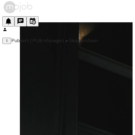
Pubvert ( PUB Manager) • Skipperstuen