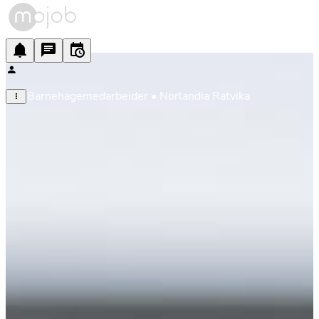
Barnehagemedarbeider • Norlandia Ratvika