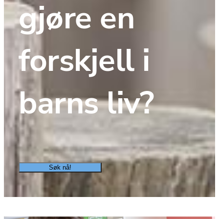
gjøre en 
forskjell i 
barns liv?
Søk nå!