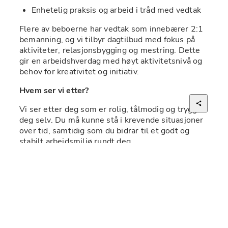
Enhetelig praksis og arbeid i tråd med vedtak
Flere av beboerne har vedtak som innebærer 2:1 
bemanning, og vi tilbyr dagtilbud med fokus på 
aktiviteter, relasjonsbygging og mestring. Dette 
gir en arbeidshverdag med høyt aktivitetsnivå og 
behov for kreativitet og initiativ.
Hvem ser vi etter?
Vi ser etter deg som er rolig, tålmodig og trygg i 
deg selv. Du må kunne stå i krevende situasjoner 
over tid, samtidig som du bidrar til et godt og 
stabilt arbeidsmiljø rundt deg.
Hos oss er det også viktig at du:
Har forståelse for og jobber i tråd med vedtak
Bidrar til et godt samarbeid i teamet
Er fleksibel og løsningsorientert