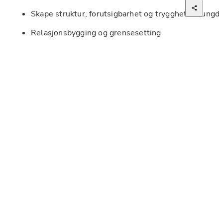
Skape struktur, forutsigbarhet og trygghet for ung
Relasjonsbygging og grensesetting
Praktisk og emosjonell støtte i tråd med ungdommen
Samarbeid med interne og eksterne samarbeidspar
Dokumentasjon og faglig refleksjon
Kvalifikasjoner (krav)
Bachelor i sosialt arbeid, barnevern eller verneplei
Førerkort klasse B
Gyldig politiattest for barnevern uten anmerkning 