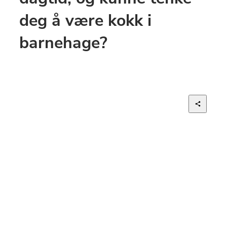
deg å være kokk i 
barnehage?
Mer om jobben
For vår kunde søker vi deg som ønsker å jobbe 
som kokk i barnehage!
Vi kan tilby både korte og lange vikariater etter 