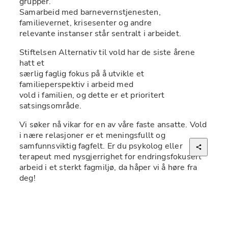
grupper.

Samarbeid med barnevernstjenesten, 
familievernet, krisesenter og andre

relevante instanser står sentralt i arbeidet. 
Stiftelsen Alternativ til vold har de siste årene 
hatt et

særlig faglig fokus på å utvikle et 
familieperspektiv i arbeid med

vold i familien, og dette er et prioritert 
satsingsområde. 
Vi søker nå vikar for en av våre faste ansatte. Vold 
i nære relasjoner er et meningsfullt og 
samfunnsviktig fagfelt. Er du psykolog eller 
terapeut med nysgjerrighet for endringsfokusert 
arbeid i et sterkt fagmiljø, da håper vi å høre fra 
deg!
Om stillingen
ATV Finnmark har et behandlingstilbud til menn 
og kvinner som utøver vold, eller blir utsatt for 