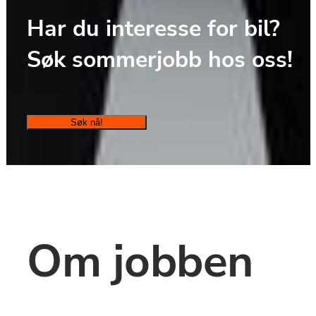
Har du interesse for bil? 
Søk sommerjobb hos oss!
Søk nå!
Om jobben