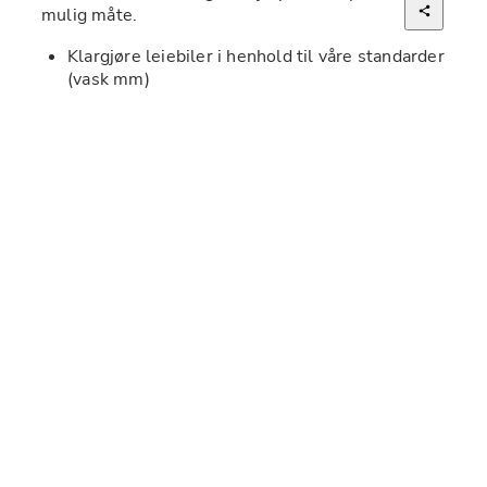
mulig måte. 
Klargjøre leiebiler i henhold til våre standarder 
(vask mm)
Yte utmerket kundeservice i alle situasjoner 
Oversikt og kontroll på bestillinger og 
tilgjengelig bilpark
Oversikt og kontroll på skader, servicestatus og 
dekklager
Holde orden i utstyr og på arbeidsplassen
Kvalifikasjoner
Som klargjører har ansvar for standarden på 
produktet vi leverer til våre kunder. Vår hverdag 
styres av våre kunders behov, og din evne til å 
arbeide hurtig og nøyaktig er avgjørende for den 