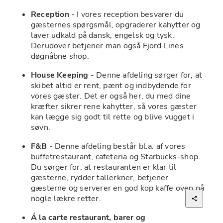
Reception
 - I vores reception besvarer du 
gæsternes spørgsmål, opgraderer kahytter og 
laver udkald på dansk, engelsk og tysk. 
Derudover betjener man også Fjord Lines 
døgnåbne shop.
House Keeping
 - Denne afdeling sørger for, at 
skibet altid er rent, pænt og indbydende for 
vores gæster. Det er også her, du med dine 
kræfter sikrer rene kahytter, så vores gæster 
kan lægge sig godt til rette og blive vugget i 
søvn.
F&B
 - Denne afdeling består bl.a. af vores 
buffetrestaurant, cafeteria og Starbucks-shop. 
Du sørger for, at restauranten er klar til 
gæsterne, rydder tallerkner, betjener 
gæsterne og serverer en god kop kaffe oven på 
nogle lækre retter.
Á la carte restaurant, barer og 