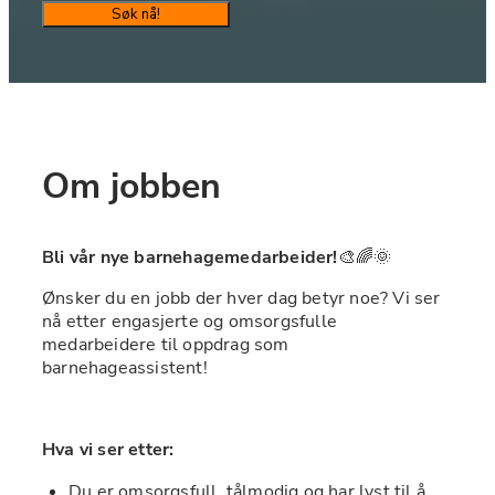
Søk nå!
Om jobben
Bli vår nye barnehagemedarbeider!
🎨
🌈
🌞
Ønsker du en jobb der hver dag betyr noe? Vi ser 
nå etter engasjerte og omsorgsfulle 
medarbeidere til oppdrag som 
barnehageassistent!
Hva vi ser etter:
Du er omsorgsfull, tålmodig og har lyst til å 