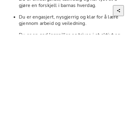
gjøre en forskjell i barnas hverdag.
Du er engasjert, nysgjerrig og klar for å lære 
gjennom arbeid og veiledning.
Du er en god lagspiller og trives i et aktivt og 
sosialt arbeidsmiljø.
Du liker å være ute i all slags vær.
Vi tilbyr
En variert og inspirerende arbeidsdag, hvor 
barna står i fokus.
Et godt arbeidsmiljø, hvor vi lærer og utvikler 
oss sammen.
Fleksibel arbeidsuke, du bestemmer selv når 
og hvor mye du vil jobbe.
Kurs og veiledning som gjør deg trygg i rollen