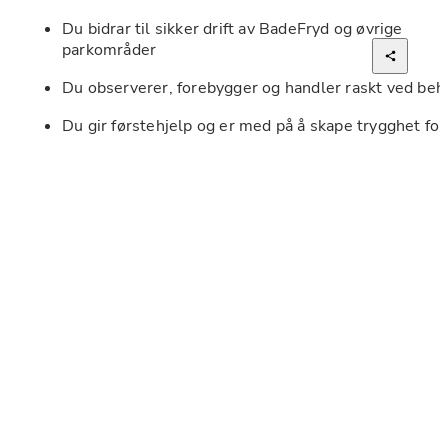
Du bidrar til sikker drift av BadeFryd og øvrige 
parkområder
Du observerer, forebygger og handler raskt ved beh
Du gir førstehjelp og er med på å skape trygghet for 
både store og små gjester i hele parken
Attraksjonsavdelingen
Du betjener attraksjoner og sørger for sikker og god 
flyt
Du møter gjester med tydelighet, serviceinnstilling 
smil
Du har ansvar for sikkerhet, rutiner og gode 
opplevelser
Hva ser vi etter i deg?