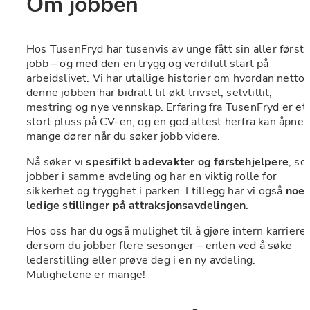
Om jobben
Hos TusenFryd har tusenvis av unge fått sin aller første
jobb – og med den en trygg og verdifull start på 
arbeidslivet. Vi har utallige historier om hvordan nettop
denne jobben har bidratt til økt trivsel, selvtillit, 
mestring og nye vennskap. Erfaring fra TusenFryd er et 
stort pluss på CV-en, og en god attest herfra kan åpne 
mange dører når du søker jobb videre.
Nå søker vi 
spesifikt badevakter og førstehjelpere
, so
jobber i samme avdeling og har en viktig rolle for 
sikkerhet og trygghet i parken. I tillegg har vi også 
noen
ledige stillinger på attraksjonsavdelingen
.
Hos oss har du også mulighet til å gjøre intern karriere 
dersom du jobber flere sesonger – enten ved å søke 
lederstilling eller prøve deg i en ny avdeling. 
Mulighetene er mange!