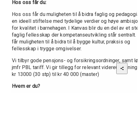
Hos oss får du:
Hos oss får du muligheten til å bidra faglig og pedagogisk
en ideell stiftelse med tydelige verdier og høye ambisjon
for kvalitet i barnehagen. I Kanvas blir du en del av et ster
faglig fellesskap der kompetanseutvikling står sentralt. D
får muligheten til å bidra til å bygge kultur, praksis og 
fellesskap i trygge omgivelser.
Vi tilbyr gode pensjons- og forsikringsordninger, samt løn
jmfr PBL tariff. Vi gir tillegg for relevant videreutdanning f
kr 13000 (30 stp) til kr 40 000 (master)
Hvem er du?
Du er utdannet barnehagelærer. Hvis du har utenlandsk 
yrkeskvalifikasjon, med unntak av skandinavisk, må du ha 
norsk godkjenning.
Vi ønsker oss både erfarne og nyutdannede 
barnehagelærere, med lyst og energi til å bidra til at 
barnehagen fyller sitt samfunnsmandat på best mulig måt