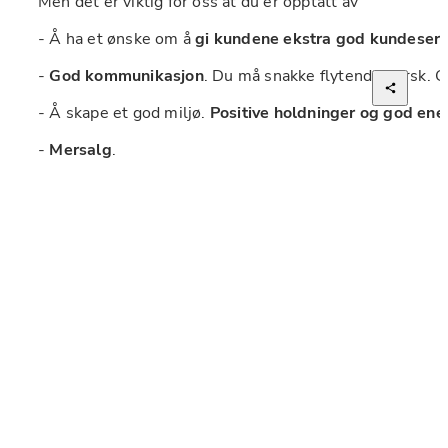
Men det er viktig for oss at du er opptatt av 
- Å ha et ønske om å 
gi kundene ekstra god kundeserv
- 
God kommunikasjon
. Du må snakke flytende norsk. 
- Å skape et god miljø. 
Positive holdninger og god ene
- 
Mersalg
. 
Vi ser for oss at du er glad i å jobbe i team, men samtid
Dagtid! 
Mandag - fredag. 
100% stilling.