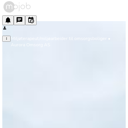
Miljøterapeut/miljøarbeider til omsorgsboliger • 
Aurora Omsorg AS