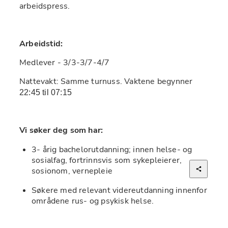
arbeidspress.
Arbeidstid:
Medlever - 3/3-3/7-4/7
Nattevakt: Samme turnuss. Vaktene begynner 
22:45 til 07:15
Vi søker deg som har:
3- årig bachelorutdanning; innen helse- og 
sosialfag, fortrinnsvis som sykepleierer, 
sosionom, vernepleie
Søkere med relevant videreutdanning innenfor 
områdene rus- og psykisk helse.
Andre relevante bachelor-utdanninger og/eller 