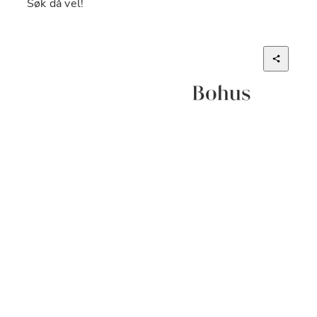
Søk då vel!
Bohus Sogn
Lokasjon
Kaupanger, Norge