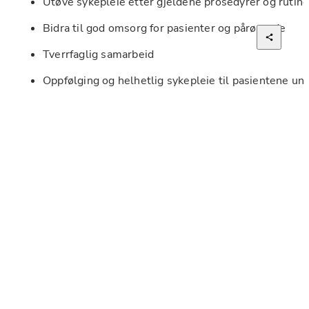
Utøve sykepleie etter gjeldene prosedyrer og rutine
Bidra til god omsorg for pasienter og pårørende
Tverrfaglig samarbeid
Oppfølging og helhetlig sykepleie til pasientene und
rehabiliteringsopphold
Kvalifikasjoner:
Norsk autorisasjon som sykepleier
Norsk kompetansenivå C1
Beherske IKT verktøy
Vi ser etter deg som:
Er fleksibel, løsningsorientert og trives med varier
Har gode samarbeidsevner og liker å jobbe tverrfagl
Er faglig engasjert