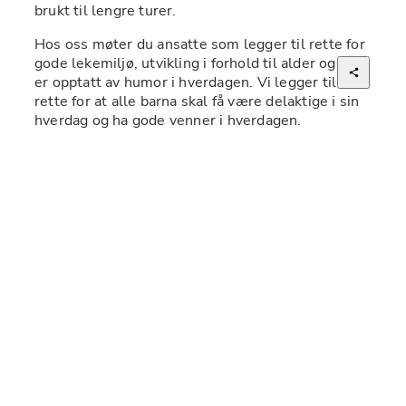
brukt til lengre turer.
Hos oss møter du ansatte som legger til rette for 
gode lekemiljø, utvikling i forhold til alder og som 
er opptatt av humor i hverdagen. Vi legger til 
rette for at alle barna skal få være delaktige i sin 
hverdag og ha gode venner i hverdagen.
Om jobben
Vi søker etter deg som liker å være sammen med 
barn, er handlekraftig, omsetter teori til praksis, 
og som virkelig ønsker å skape en god barnehage 
til det beste for barnet og familien!  