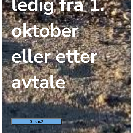
ledig fra 1. 
oktober 
eller etter 
avtale
Søk nå!