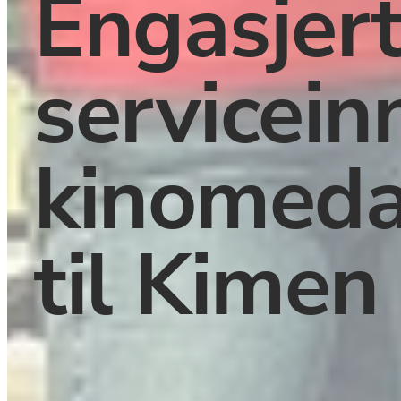
Engasjert
serviceinn
kinomeda
til Kimen