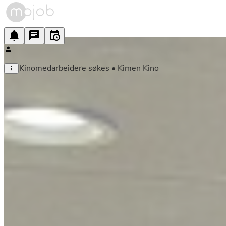
Kinomedarbeidere søkes • Kimen Kino