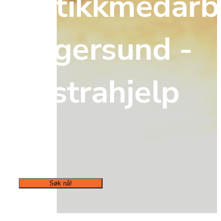
butikkmedarbe
i Egersund - 
ekstrahjelp
Søk nå!