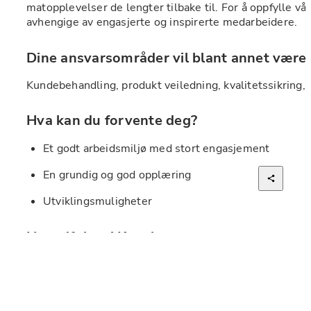
matopplevelser de lengter tilbake til. For å oppfylle våre
avhengige av engasjerte og inspirerte medarbeidere.
Dine ansvarsområder vil blant annet være:
Kundebehandling, produkt veiledning, kvalitetssikring, 
Hva kan du forvente deg?
Et godt arbeidsmiljø med stort engasjement
En grundig og god opplæring
Utviklingsmuligheter
Hovedfokus i Kanelsnurren
Gjesten kommer alltid først
Kvalitet - Kvalitet på alt vi leverer