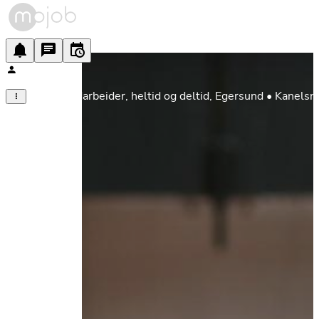
Butikkmedarbeider, heltid og deltid, Egersund • Kanelsn