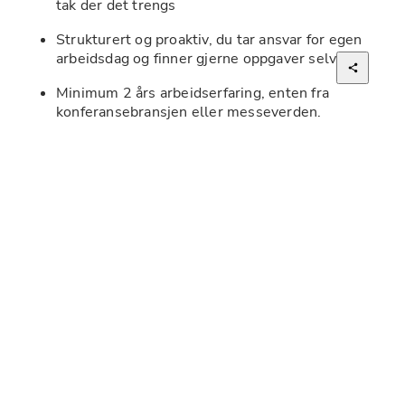
tak der det trengs
Strukturert og proaktiv, du tar ansvar for egen 
arbeidsdag og finner gjerne oppgaver selv
Minimum 2 års arbeidserfaring, enten fra 
konferansebransjen eller messeverden. 
Dine arbeidsoppgaver:
Rigg av møterom, bord og stoler 
Bygge messer sammen med teamet
Diverse tekniske oppgaver
Klargjøre og tilrettelegge lokaler slik at alt er 
klart for gjester og arrangører  
Påse at gjestene alltid blir møtt og ivaretatt 
gjennom utmerket service i en uformell og 