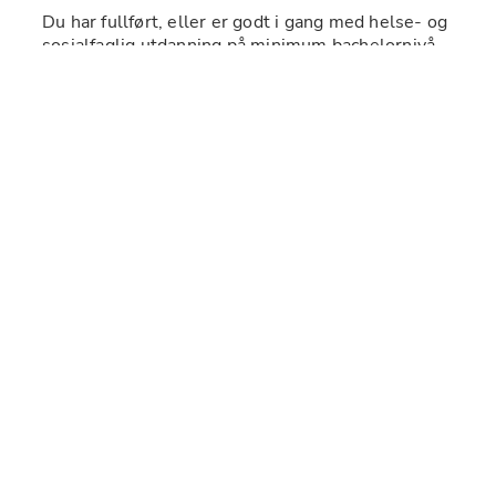
Du har fullført, eller er godt i gang med helse- og 
sosialfaglig utdanning på minimum bachelornivå 
(sykepleier, vernepleier, sosionom eller 
barnevernspedagog) 
Vi vil også vurdere andre relevante 
bachelorutdanninger og praksis/erfaring fra 
tilsvarende arbeid.
Hos oss er det å dokumentere en viktig oppgave, 
derfor er det å kunne kommunisere godt både 
skriftlig og muntlig en viktig egenskap. Når du i 
tillegg er utadvendt, omsorgsfull, strukturert, og 
en aktiv lytter med stort engasjement i 
hverdagsaktiviteter, vil du passe godt inn hos oss. 
Du må ha førerkort klasse B og tilfredsstillende 
politiattest (denne blir innhentet før ansettelse).
Hos oss får du:
Et inspirerende tverrfaglig miljø 