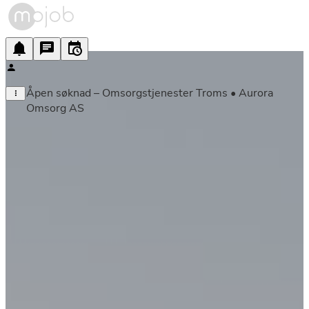
Åpen søknad – Omsorgstjenester Troms • Aurora 
Omsorg AS