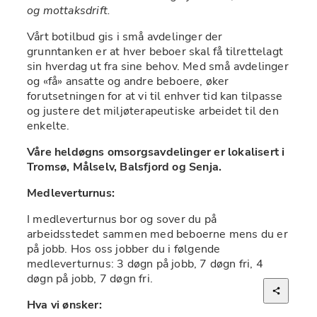
og mottaksdrift. 
Vårt botilbud gis i små avdelinger der 
grunntanken er at hver beboer skal få tilrettelagt 
sin hverdag ut fra sine behov. Med små avdelinger 
og «få» ansatte og andre beboere, øker 
forutsetningen for at vi til enhver tid kan tilpasse 
og justere det miljøterapeutiske arbeidet til den 
enkelte. 
Våre heldøgns omsorgsavdelinger er lokalisert i 
Tromsø, Målselv, Balsfjord og Senja.
Medleverturnus:
I medleverturnus bor og sover du på 
arbeidsstedet sammen med beboerne mens du er 
på jobb. Hos oss jobber du i følgende 
medleverturnus: 3 døgn på jobb, 7 døgn fri, 4 
døgn på jobb, 7 døgn fri.
Hva vi ønsker: 