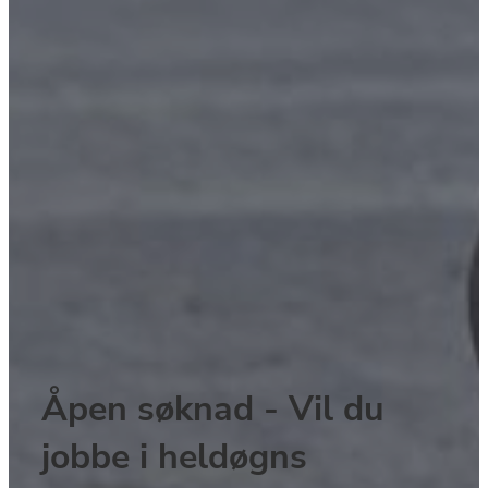
Åpen søknad - Vil du 
jobbe i heldøgns 