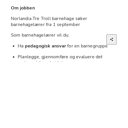
Om jobben
Norlandia Tre Troll barnehage søker 
barnehagelærer fra 1 september
Som barnehagelærer vil du:
Ha 
pedagogisk ansvar
 for en barnegruppe
Planlegge, gjennomføre og evaluere det 
pedagogiske arbeidet
Bidra til et 
trygt, inkluderende og stimulerende 
læringsmiljø
Følge opp barns 
utvikling, trivsel og behov
foreldre/foresatte
kollegaer og ledelse