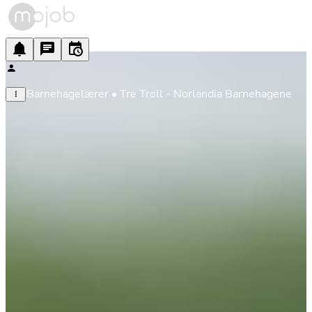
Barnehagelærer • Tre Troll - Norlandia Barnehagene