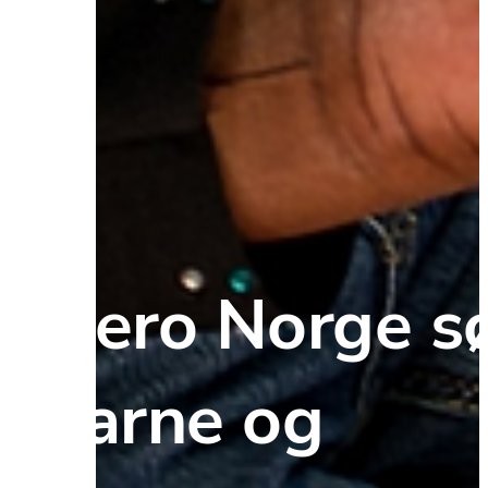
Hero Norge sø
barne og 