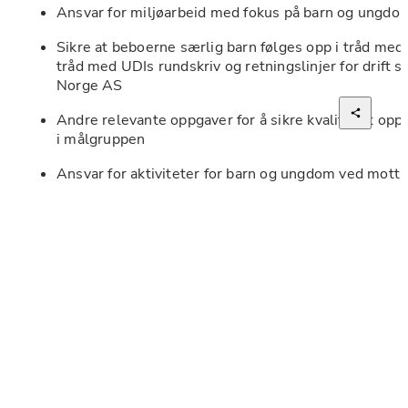
Ansvar for miljøarbeid med fokus på barn og ungdo
Sikre at beboerne særlig barn følges opp i tråd med 
tråd med UDIs rundskriv og retningslinjer for drift s
Norge AS
Andre relevante oppgaver for å sikre kvalifisert opp
i målgruppen
Ansvar for aktiviteter for barn og ungdom ved mott
Sørge for ro og orden på mottaket og ha stort fokus 
Sikre at beboere følges opp og at akutte hendelser h
med rutiner og retningslinjer
Skape trygge rammer for beboerne
Bidra til rydding og renhold av administrasjonslokal
Bidra til å holde fellesarealene ryddige, i samarbe
Fleksibilitet med hensyn til arbeidsoppgaver må på