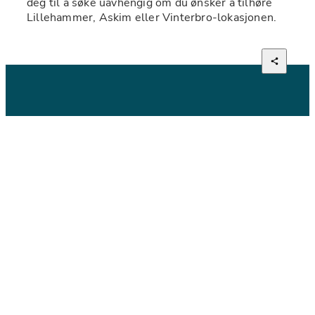
deg til å søke uavhengig om du ønsker å tilhøre 
Lillehammer, Askim eller Vinterbro-lokasjonen.
Om stillingen
Som Fagleder Sikkerhet får du det overordnede 
fagansvaret for operativ sikkerhet i Ikomm. 
Du vil:
lede og koordinere sikkerhetsarbeidet på tvers 
av organisasjonen
rådgive internt og eksternt innen 
informasjonssikkerhet