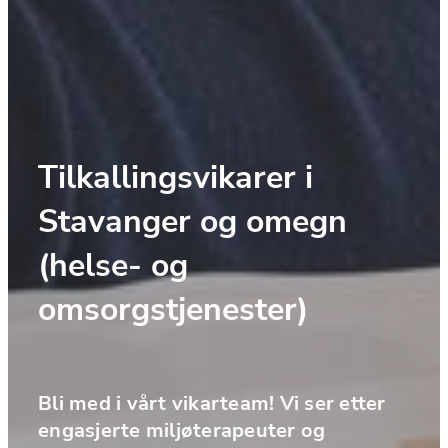
Tilkallingsvikarer i 
Stavanger og omegn 
(helse- og 
omsorgstjenester)
Bli med i vårt vikarteam! Vi ser etter 
engasjerte miljøterapeuter og 