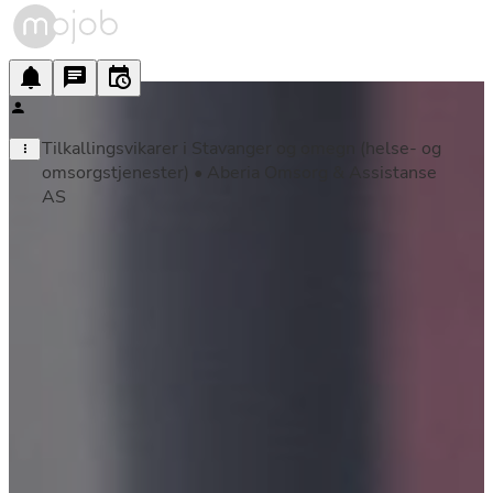
Tilkallingsvikarer i Stavanger og omegn (helse- og 
omsorgstjenester) • Aberia Omsorg & Assistanse 
AS