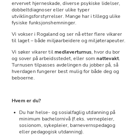
ervervet hjerneskade, diverse psykiske lidelser, 
dobbeltdiagnoser eller ulike typer 
utviklingsforstyrrelser. Mange har i tillegg ulike 
fysiske funksjonshemninger.
Vi vokser i Rogaland og ser nå etter flere vikarer 
til laget – både miljøarbeidere og miljøterapeuter.
Vi søker vikarer til 
medleverturnus
, hvor du bor 
og sover på arbeidsstedet, eller som 
nattevakt
. 
Turnusen tilpasses avdelingen du jobber på, så 
hverdagen fungerer best mulig for både deg og 
beboerne.
Hvem er du?
Du har helse- og sosialfaglig utdanning på 
minimum bachelornivå (f.eks. vernepleier, 
sosionom, sykepleier, barnevernspedagog 
eller pedagogisk utdanning).