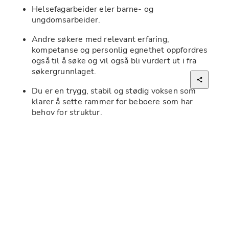
Helsefagarbeider eler barne- og 
ungdomsarbeider.
Andre søkere med relevant erfaring, 
kompetanse og personlig egnethet oppfordres 
også til å søke og vil også bli vurdert ut i fra 
søkergrunnlaget.
Du er en trygg, stabil og stødig voksen som 
klarer å sette rammer for beboere som har 
behov for struktur.
Du klarer å stå i krevende situasjoner over 
lengre tid, samtidig som du blir motivert av 
utvikling.
Du må ha gode kommunikasjonsferdigheter, 
både skriftlig og muntlig, med minimum B2-
nivå i norsk.
Du er selvstendig, pliktoppfyllende og 
fremstår som en trygg og tillitsvekkende 