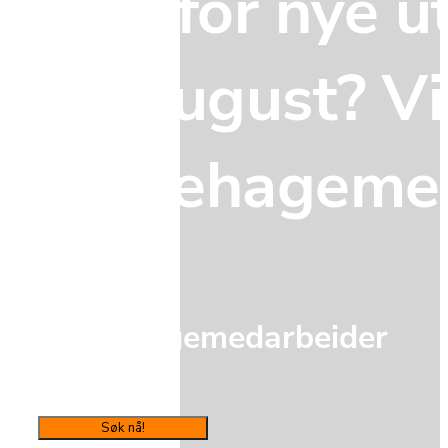
Klar for nye u
fra august? Vi
barnehagemed
Barnehagemedarbeider
Søk nå!