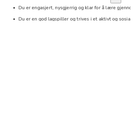
Du er engasjert, nysgjerrig og klar for å lære gjenn
Du er en god lagspiller og trives i et aktivt og sosial
Vi tilbyr:
Opplæring og støtte fra rådgivere.
En variert og inspirerende arbeidsdag, hvor barna stå
Et godt arbeidsmiljø, hvor vi lærer og utvikler oss 
Fleksibel arbeidsuke, du bestemmer selv når og hvor
Plettfri vandel er et krav, vi er behjelpelig med å søke po
Du må ha bestått B1 for å bli vurdert til denne stilling
Høres det spennende ut? Søk da vel!