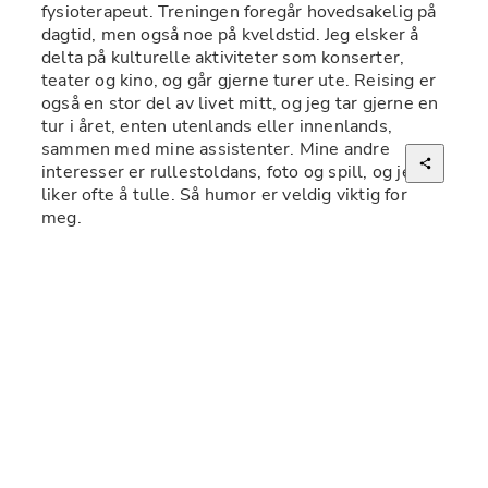
fysioterapeut. Treningen foregår hovedsakelig på 
dagtid, men også noe på kveldstid. Jeg elsker å 
delta på kulturelle aktiviteter som konserter, 
teater og kino, og går gjerne turer ute. Reising er 
også en stor del av livet mitt, og jeg tar gjerne en 
tur i året, enten utenlands eller innenlands, 
sammen med mine assistenter. Mine andre 
interesser er rullestoldans, foto og spill, og jeg 
liker ofte å tulle. Så humor er veldig viktig for 
meg. 
Arbeidsoppgaver:
• Personlig stell, dusj og påkledning.
• Matlaging og handling.
• Bistand under trening.
• Husarbeid og praktiske oppgaver i hjemmet.
• Assistanse under reiser og fritidsaktiviteter.