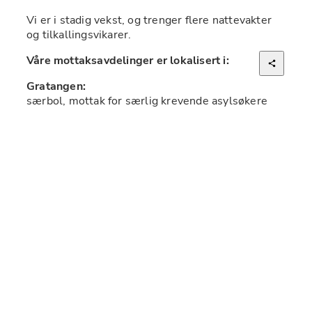
Vi er i stadig vekst, og trenger flere nattevakter 
og tilkallingsvikarer. 
Våre mottaksavdelinger er lokalisert i: 
særbol, mottak for særlig krevende asylsøkere
Kontaktperson: 
Helga Hol, 
helga.hol@auroraomsorg.no
Våre turnuser:
Medleverturnus:
Dette innebærer at personal sover og bor på 
arbeidsstedet sammen med barna mens de er på 
jobb. Hos oss jobber du i en medleverturnus: 3 
dager på jobb, 7 dager fri, 4 dager på jobb, 7 dager 
fri.
Kveldsvakter: 15.00-22.30