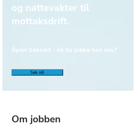
og nattevakter til 
mottaksdrift.
Åpen Søknad - vil du jobbe hos oss?
Søk nå!
Om jobben