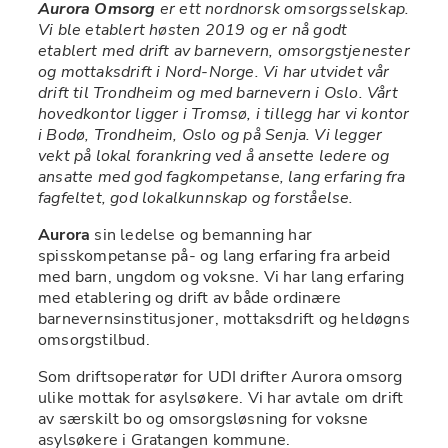
Aurora Omsorg
 er ett nordnorsk omsorgsselskap. 
Vi ble etablert høsten 2019 og er nå godt 
etablert med drift av barnevern, omsorgstjenester 
og mottaksdrift i Nord-Norge. Vi har utvidet vår 
drift til Trondheim og med barnevern i Oslo. Vårt 
hovedkontor ligger i Tromsø, i tillegg har vi kontor 
i Bodø, Trondheim, Oslo og på Senja. Vi legger 
vekt på lokal forankring ved å ansette ledere og 
ansatte med god fagkompetanse, lang erfaring fra 
fagfeltet, god lokalkunnskap og forståelse.  
Aurora
 sin ledelse og bemanning har 
spisskompetanse på- og lang erfaring fra arbeid 
med barn, ungdom og voksne. Vi har lang erfaring 
med etablering og drift av både ordinære 
barnevernsinstitusjoner, mottaksdrift og heldøgns 
omsorgstilbud. 
Som driftsoperatør for UDI drifter Aurora omsorg 
ulike mottak for asylsøkere. Vi har avtale om drift 
av særskilt bo og omsorgsløsning for voksne 
asylsøkere i Gratangen kommune.