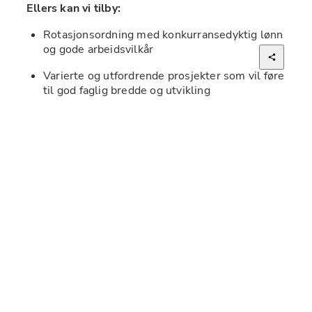
Ellers kan vi tilby:
Rotasjonsordning med konkurransedyktig lønn 
og gode arbeidsvilkår
Varierte og utfordrende prosjekter som vil føre 
til god faglig bredde og utvikling
Dekning av reise- og oppholdsutgifter
Å være en del av en profesjonell leverandør til 
større attraktive prosjekter rundt om i det 
vakre land.
Arbeidsoppgaver:
Installasjon og vedlikehold av elektriske 
anlegg
Utføre feilsøk og reparasjoner på elektriske 
systemer
Samarbeide godt med kollegaer og 