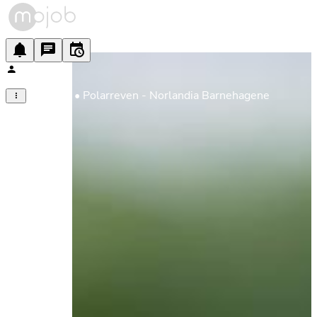
Pedagog • Polarreven - Norlandia Barnehagene