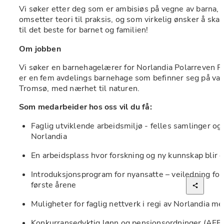
Vi søker etter deg som er ambisiøs på vegne av barna, h
omsetter teori til praksis, og som virkelig ønsker å ska
til det beste for barnet og familien! 
Om jobben 
Vi søker en barnehagelærer for Norlandia Polarreven Fri
er en fem avdelings barnehage som befinner seg på vak
Tromsø, med nærhet til naturen. 
Som medarbeider hos oss vil du få:
Faglig utviklende arbeidsmiljø - felles samlinger og f
Norlandia  
En arbeidsplass hvor forskning og ny kunnskap blir o
Introduksjonsprogram for nyansatte – veiledning for
første årene 
Muligheter for faglig nettverk i regi av Norlandia m
Konkurransedyktig lønn og pensjonsordninger (AFP i 