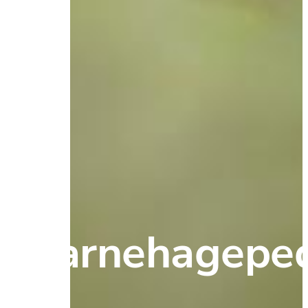
﻿Barnehagepe