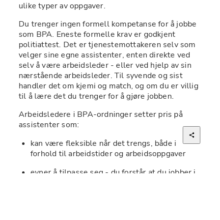
ulike typer av oppgaver. 
Du trenger ingen formell kompetanse for å jobbe 
som BPA. Eneste formelle krav er godkjent 
politiattest. Det er tjenestemottakeren selv som 
velger sine egne assistenter, enten direkte ved 
selv å være arbeidsleder - eller ved hjelp av sin 
nærstående arbeidsleder. Til syvende og sist 
handler det om kjemi og match, og om du er villig 
til å lære det du trenger for å gjøre jobben. 
Arbeidsledere i BPA-ordninger setter pris på 
assistenter som:
kan være fleksible når det trengs, både i 
forhold til arbeidstider og arbeidsoppgaver
evner å tilpasse seg - du forstår at du jobber i 
noens hjem, og at det ikke er dine egne 
preferanser som er gjeldende der
har gode kommunikasjons- og 