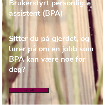
Brukerstyrt personlig 
assistent (BPA)
Sitter du på gjerdet, og 
lurer på om en jobb som 
BPA kan være noe for 
deg? 
Søk nå!