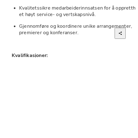
Kvalitetssikre medarbeiderinnsatsen for å opprettho
et høyt service- og vertskapsnivå.
Gjennomføre og koordinere unike arrangementer, 
premierer og konferanser.
Kvalifikasjoner:
Relevant utdanning/erfaring innen salg, service, digit
markedsføring og gjerne ledelse.
Positiv, entusiastisk, utadvendt og løsningsorientert
Evne til å være en synlig og inspirerende leder.
Strukturert og effektiv, spesielt under stress.
Personlige egenskaper: