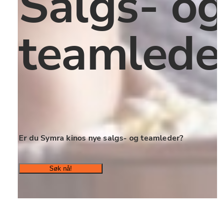
Salgs- og
teamlede
Er du Symra kinos nye salgs- og teamleder?
Søk nå!