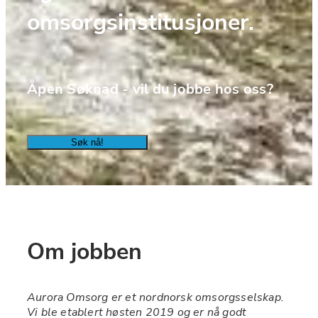
omsorgsinstitusjoner.
Åpen Søknad - vil du jobbe hos oss?
Søk nå!
Om jobben
Aurora Omsorg er et nordnorsk omsorgsselskap. 
Vi ble etablert høsten 2019 og er nå godt 