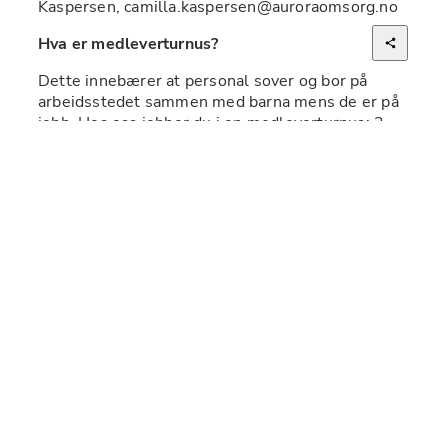
Kaspersen, camilla.kaspersen@auroraomsorg.no
Hva er medleverturnus?
Dette innebærer at personal sover og bor på 
arbeidsstedet sammen med barna mens de er på 
jobb. Hos oss jobber du i en medleverturnus: 3 
dager på jobb, 7 dager fri, 4 dager på jobb, 7 dager 
fri.
Hva ønsker vi oss fra deg?
Du har eller er godt i gang med helse- og 
sosialfaglig utdanning på minimum bachelornivå 
(vernepleier, sosionom, sykepleier eller 
barnevernspedagog)
Vi vil også vurdere andre relevante 
Bachelorutdanninger og praksis/erfaring fra 
tilsvarende arbeid.
Hos oss er det å dokumentere en viktig oppgave, 
derfor er det å kunne kommunisere godt både 