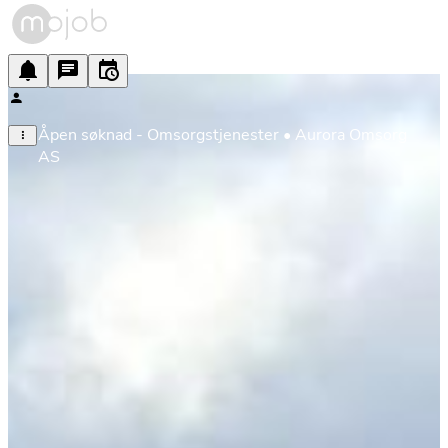
Åpen søknad - Omsorgstjenester • Aurora Omsorg 
AS