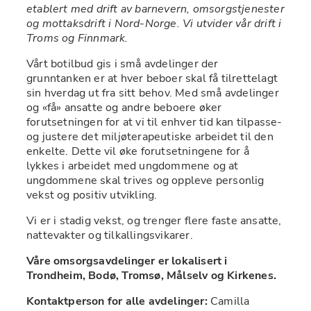
etablert med drift av barnevern, omsorgstjenester 
og mottaksdrift i Nord-Norge. Vi utvider vår drift i 
Troms og Finnmark.   
Vårt botilbud gis i små avdelinger der 
grunntanken er at hver beboer skal få tilrettelagt 
sin hverdag ut fra sitt behov. Med små avdelinger 
og «få» ansatte og andre beboere øker 
forutsetningen for at vi til enhver tid kan tilpasse- 
og justere det miljøterapeutiske arbeidet til den 
enkelte. Dette vil øke forutsetningene for å 
lykkes i arbeidet med ungdommene og at 
ungdommene skal trives og oppleve personlig 
vekst og positiv utvikling. 
Vi er i stadig vekst, og trenger flere faste ansatte, 
nattevakter og tilkallingsvikarer. 
Våre omsorgsavdelinger er lokalisert i 
Trondheim, Bodø, Tromsø, Målselv og Kirkenes.
Kontaktperson for alle avdelinger: 
Camilla 