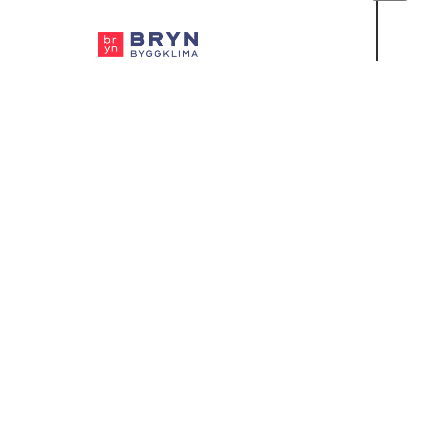
Bryn Byggklima AS
Stillingstype
Heltid
Lønn
Ikke spesifisert
Lokasjon
Nye Vakås Vei 14, 1395 Hvalstad, Norge