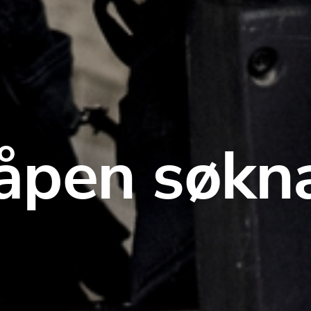
åpen søkna